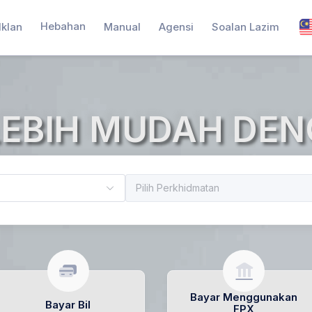
Hebahan
Iklan
Manual
Agensi
Soalan Lazim
LEBIH MUDAH DEN
Bayar Menggunakan
Bayar Bil
FPX