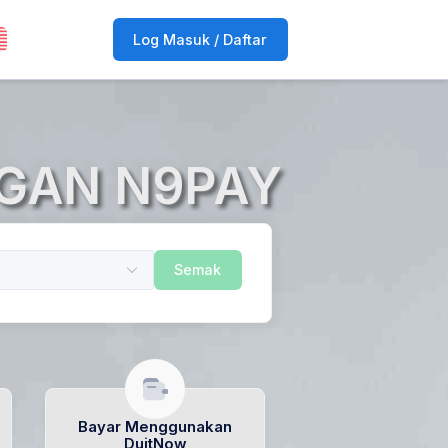
Log Masuk / Daftar
GAN N9PAY
Semak
Bayar Menggunakan
DuitNow