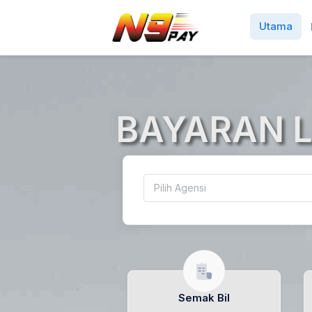
Utama
BAYARAN 
Semak Bil